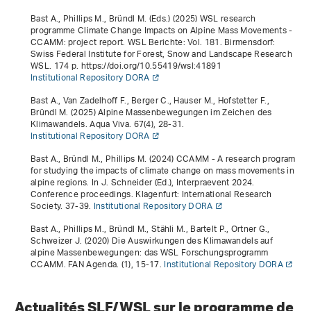
Bast A., Phillips M., Bründl M. (Eds.) (2025)
WSL research
programme Climate Change Impacts on Alpine Mass Movements -
CCAMM: project report
. WSL Berichte: Vol. 181. Birmensdorf:
Swiss Federal Institute for Forest, Snow and Landscape Research
WSL. 174 p. https://doi.org/10.55419/wsl:41891
Institutional Repository DORA
Bast A., Van Zadelhoff F., Berger C., Hauser M., Hofstetter F.,
Bründl M. (2025) Alpine Massenbewegungen im Zeichen des
Klimawandels. Aqua Viva.
67
(4), 28-31.
Institutional Repository DORA
Bast A., Bründl M., Phillips M. (2024)
CCAMM - A research program
for studying the impacts of climate change on mass movements in
alpine regions
. In J. Schneider (Ed.),
Interpraevent 2024.
Conference proceedings
. Klagenfurt: International Research
Society. 37-39.
Institutional Repository DORA
Bast A., Phillips M., Bründl M., Stähli M., Bartelt P., Ortner G.,
Schweizer J. (2020) Die Auswirkungen des Klimawandels auf
alpine Massenbewegungen: das WSL Forschungsprogramm
CCAMM. FAN Agenda. (1), 15-17.
Institutional Repository DORA
Actualités SLF/WSL sur le programme de